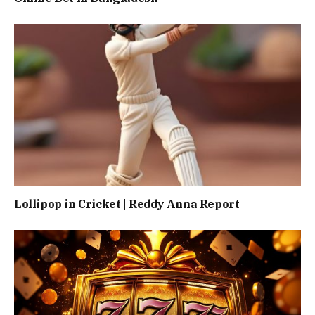
Lollipop in Cricket | Reddy Anna Report