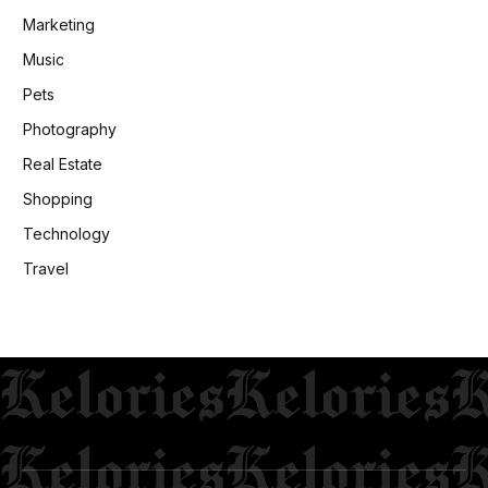
Marketing
Music
Pets
Photography
Real Estate
Shopping
Technology
Travel