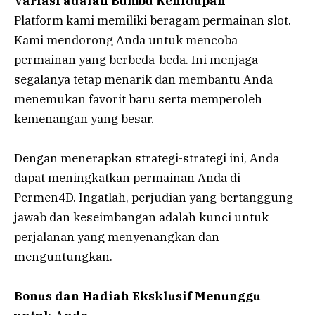
Variasi adalah Bumbu Kehidupan
Platform kami memiliki beragam permainan slot.
Kami mendorong Anda untuk mencoba
permainan yang berbeda-beda. Ini menjaga
segalanya tetap menarik dan membantu Anda
menemukan favorit baru serta memperoleh
kemenangan yang besar.
Dengan menerapkan strategi-strategi ini, Anda
dapat meningkatkan permainan Anda di
Permen4D. Ingatlah, perjudian yang bertanggung
jawab dan keseimbangan adalah kunci untuk
perjalanan yang menyenangkan dan
menguntungkan.
Bonus dan Hadiah Eksklusif Menunggu