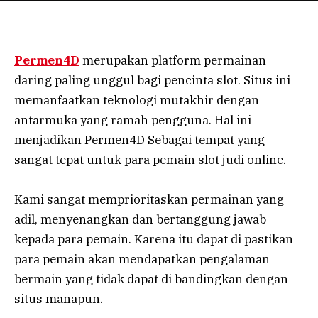
Permen4D
merupakan platform permainan
daring paling unggul bagi pencinta slot. Situs ini
memanfaatkan teknologi mutakhir dengan
antarmuka yang ramah pengguna. Hal ini
menjadikan Permen4D Sebagai tempat yang
sangat tepat untuk para pemain slot judi online.
Kami sangat memprioritaskan permainan yang
adil, menyenangkan dan bertanggung jawab
kepada para pemain. Karena itu dapat di pastikan
para pemain akan mendapatkan pengalaman
bermain yang tidak dapat di bandingkan dengan
situs manapun.